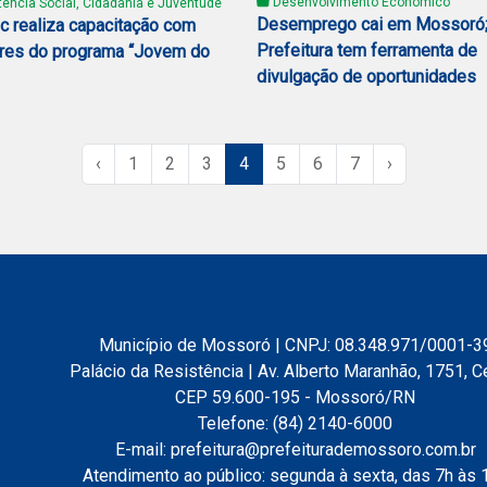
Desenvolvimento Econômico
ência Social, Cidadania e Juventude
Desemprego cai em Mossoró
 realiza capacitação com
Prefeitura tem ferramenta de
res do programa “Jovem do
divulgação de oportunidades
‹
1
2
3
4
5
6
7
›
Município de Mossoró | CNPJ: 08.348.971/0001-3
Palácio da Resistência | Av. Alberto Maranhão, 1751, C
CEP 59.600-195 - Mossoró/RN
Telefone: (84) 2140-6000
E-mail: prefeitura@prefeiturademossoro.com.br
Atendimento ao público: segunda à sexta, das 7h às 