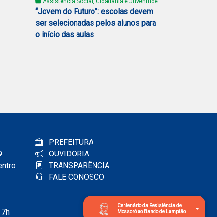
Assistência Social, Cidadania e Juventude
;
“Jovem do Futuro”: escolas devem
ser selecionadas pelos alunos para
o início das aulas
PREFEITURA
9
OUVIDORIA
entro
TRANSPARÊNCIA
FALE CONOSCO
Centenário da Resistência de
17h
Mossoró ao Bando de Lampião