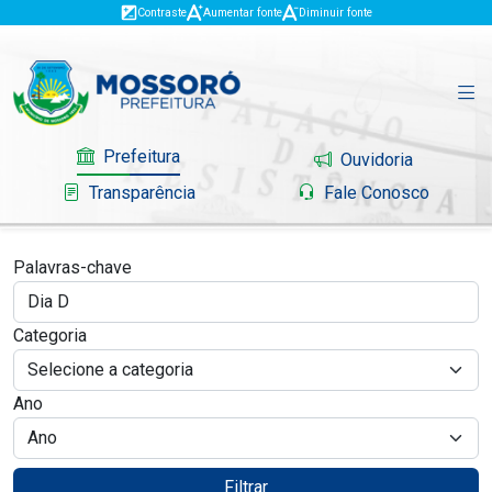
Contraste
Aumentar fonte
Diminuir fonte
Prefeitura
Ouvidoria
Transparência
Fale Conosco
Palavras-chave
Governo
Categoria
Mossoró
Ano
Serviços
Portal do Contribuinte
Filtrar