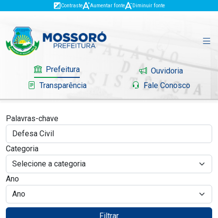
Contraste
Aumentar fonte
Diminuir fonte
Prefeitura
Ouvidoria
Transparência
Fale Conosco
Palavras-chave
Governo
Categoria
Mossoró
Ano
Serviços
Portal do Contribuinte
Filtrar